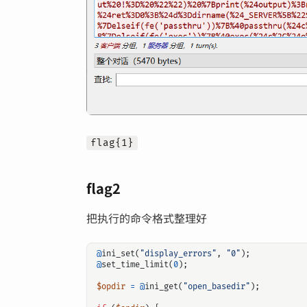
flag{1}
flag2
把执行的命令格式整理好
@
ini_set
(
"display_errors"
,
"0"
);
@
set_time_limit
(
0
);
$opdir
=
@
ini_get
(
"open_basedir"
);