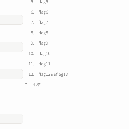
flag5
flag6
flag7
flag8
flag9
flag10
flag11
flag12&&flag13
小结