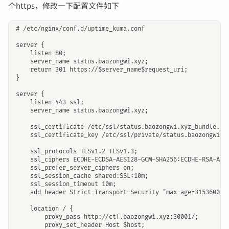
个https，修改一下配置文件如下
# /etc/nginx/conf.d/uptime_kuma.conf

server {

    listen 80;

    server_name status.baozongwi.xyz;

    return 301 https://$server_name$request_uri;

}

server {

    listen 443 ssl;

    server_name status.baozongwi.xyz;

    ssl_certificate /etc/ssl/status.baozongwi.xyz_bundle.crt
    ssl_certificate_key /etc/ssl/private/status.baozongwi.xy
    ssl_protocols TLSv1.2 TLSv1.3;

    ssl_ciphers ECDHE-ECDSA-AES128-GCM-SHA256:ECDHE-RSA-AES1
    ssl_prefer_server_ciphers on;

    ssl_session_cache shared:SSL:10m;

    ssl_session_timeout 10m;

    add_header Strict-Transport-Security "max-age=31536000" 
    location / {

        proxy_pass http://ctf.baozongwi.xyz:30001/;

        proxy_set_header Host $host;
