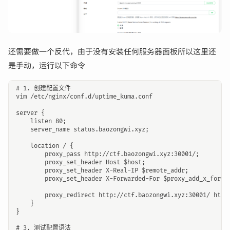
还需要做一个反代，由于没有安装任何服务器面板所以这里还
是手动，运行以下命令
# 1. 创建配置文件

vim /etc/nginx/conf.d/uptime_kuma.conf

server {

    listen 80;

    server_name status.baozongwi.xyz;

    location / {

        proxy_pass http://ctf.baozongwi.xyz:30001/;

        proxy_set_header Host $host;

        proxy_set_header X-Real-IP $remote_addr;

        proxy_set_header X-Forwarded-For $proxy_add_x_forwar
        proxy_redirect http://ctf.baozongwi.xyz:30001/ http:
    }

}

# 3. 测试配置语法
