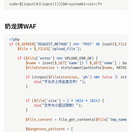
奶龙牌WAF
<?
php
if
(
$_SERVER
[
'REQUEST_METHOD'
]
===
'POST'
&&
isset
(
$_FILES
[
$file
=
$_FILES
[
'upload_file'
];
if
(
$file
[
'error'
]
===
UPLOAD_ERR_OK
)
{
$name
=
isset
(
$_GET
[
'name'
])
?
$_GET
[
'name'
]
:
base
$fileExtension
=
strtolower
(
pathinfo
(
$name
,
PATHINF
if
(
strpos
(
$fileExtension
,
'ph'
)
!==
false
||
strpo
die
(
"不允许上传此类文件！"
);
}
if
(
$file
[
'size'
]
>
2
*
1024
*
1024
)
{
die
(
"文件大小超过限制！"
);
}
$file_content
=
file_get_contents
(
$file
[
'tmp_name'
]
$dangerous_patterns
=
[