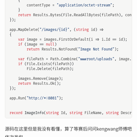
{
contentType
=
"application/octet-stream"
;
}
return
Results
.
Bytes
(
File
.
ReadAllBytes
(
filePath
),
conte
});
app
.
MapDelete
(
"/images/{id}"
,
(
string
id
)
=>
{
var
image
=
images
.
FirstOrDefault
(
i
=>
i
.
Id
==
id
);
if
(
image
==
null
)
return
Results
.
NotFound
(
"Image Not Found"
);
var
filePath
=
Path
.
Combine
(
"wwwroot/uploads"
,
image
.
Fi
if
(
File
.
Exists
(
filePath
))
File
.
Delete
(
filePath
);
images
.
Remove
(
image
);
return
Results
.
Ok
();
});
app
.
Run
(
"http://*:8081"
);
record
ImageInfo
(
string
Id
,
string
FileName
,
string
Descrip
源码在这里但是我没有看懂，算了等赛后问问kengwang师傅吧
依次发包