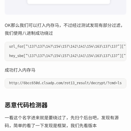
OK那么我们可以打入内存马，不过经过测试发现有部分过滤，
我们使用八进制成功绕过
url_for["\137\137\147\154\157\142\141\154\163\137\137"]["\1
成功打入内存马
恶意代码检测器
一看这个名字进来就是要绕过了，先扫个后台吧，发现有源
码，简单的看了一下发现是框架，我们先看版本