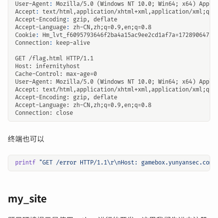
User-Agent
:
Mozilla/5.0 (Windows NT 10.0; Win64; x64) Apple
Accept
:
text/html,application/xhtml+xml,application/xml;q=0
Accept-Encoding
:
gzip, deflate
Accept-Language
:
zh-CN,zh;q=0.9,en;q=0.8
Cookie
:
Hm_lvt_f6095793646f2ba4a15ac9ee2cd1af7a=1728906472
Connection
:
keep-alive
终端也可以
printf
"GET /error HTTP/1.1\r\nHost: gamebox.yunyansec.com:
my_site