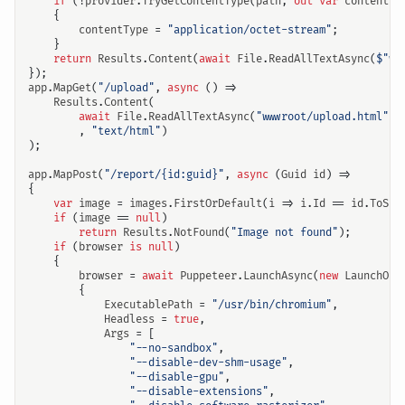
if
(!
provider
.
TryGetContentType
(
path
,
out
var
contentTy
{
contentType
=
"application/octet-stream"
;
}
return
Results
.
Content
(
await
File
.
ReadAllTextAsync
(
$"ww
});
app
.
MapGet
(
"/upload"
,
async
()
=>
Results
.
Content
(
await
File
.
ReadAllTextAsync
(
"wwwroot/upload.html"
)
,
"text/html"
)
);
app
.
MapPost
(
"/report/{id:guid}"
,
async
(
Guid
id
)
=>
{
var
image
=
images
.
FirstOrDefault
(
i
=>
i
.
Id
==
id
.
ToStr
if
(
image
==
null
)
return
Results
.
NotFound
(
"Image not found"
);
if
(
browser
is
null
)
{
browser
=
await
Puppeteer
.
LaunchAsync
(
new
LaunchOpt
{
ExecutablePath
=
"/usr/bin/chromium"
,
Headless
=
true
,
Args
=
[
"--no-sandbox"
,
"--disable-dev-shm-usage"
,
"--disable-gpu"
,
"--disable-extensions"
,