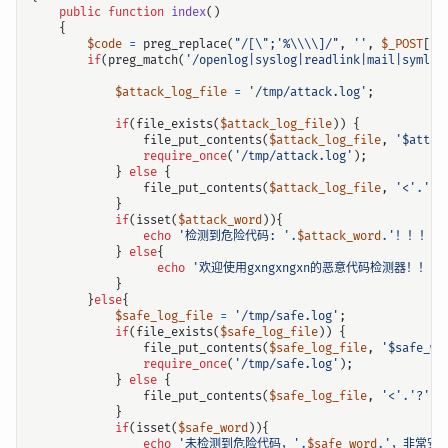
public
function
index
()
{
$code
=
preg_replace
(
"/[
\"
;'%
\\\\
]/"
,
''
,
$_POST
[
'c
if
(
preg_match
(
'/openlog|syslog|readlink|mail|symlin
$attack_log_file
=
'/tmp/attack.log'
;
if
(
file_exists
(
$attack_log_file
))
{
file_put_contents
(
$attack_log_file
,
'$attac
require_once
(
'/tmp/attack.log'
);
}
else
{
file_put_contents
(
$attack_log_file
,
'<'
.
'?'
}
if
(
isset
(
$attack_word
)){
echo
'检测到危险代码: '
.
$attack_word
.
'！！！'
;
}
else
{
echo
'欢迎使用gxngxngxn的恶意代码检测器！！！
}
}
else
{
$safe_log_file
=
'/tmp/safe.log'
;
if
(
file_exists
(
$safe_log_file
))
{
file_put_contents
(
$safe_log_file
,
'$safe_wo
require_once
(
'/tmp/safe.log'
);
}
else
{
file_put_contents
(
$safe_log_file
,
'<'
.
'?'
.
'
}
if
(
isset
(
$safe_word
)){
echo
'未检测到危险代码，'
.
$safe_word
.
'，非常安全