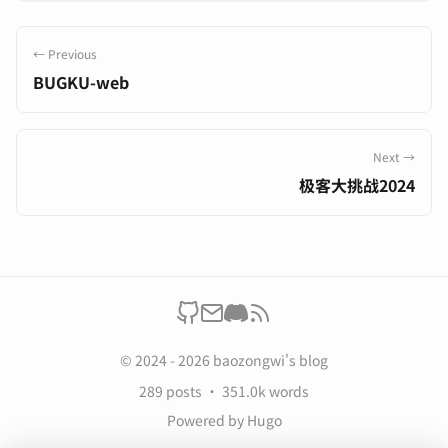
← Previous
BUGKU-web
Next →
极客大挑战2024
© 2024 - 2026 baozongwi's blog
289 posts
351.0k words
Powered by
Hugo