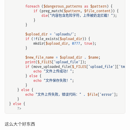
foreach
(
$dangerous_patterns
as
$pattern
)
{
if
(
preg_match
(
$pattern
,
$file_content
))
{
die
(
"内容包含危险字符，上传被奶龙拦截！"
);
}
}
$upload_dir
=
'uploads/'
;
if
(
!
file_exists
(
$upload_dir
))
{
mkdir
(
$upload_dir
,
0777
,
true
);
}
$new_file_name
=
$upload_dir
.
$name
;
print
(
$_FILES
[
'upload_file'
]);
if
(
move_uploaded_file
(
$_FILES
[
'upload_file'
][
'tmp_
echo
"文件上传成功！"
;
}
else
{
echo
"文件保存失败！"
;
}
}
else
{
echo
"文件上传失败，错误代码："
.
$file
[
'error'
];
}
}
else
{
?>
这么大个好东西