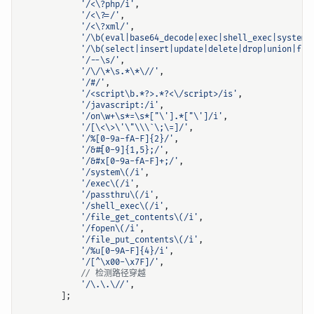
'/<\?php/i'
,
'/<\?=/'
,
'/<\?xml/'
,
'/\b(eval|base64_decode|exec|shell_exec|system|
'/\b(select|insert|update|delete|drop|union|fro
'/--\s/'
,
'/\/\*\s.*\*\//'
,
'/#/'
,
'/<script\b.*?>.*?<\/script>/is'
,
'/javascript:/i'
,
'/on\w+\s*=\s*["\'].*["\']/i'
,
'/[\<\>\'\"\\\`\;\=]/'
,
'/%[0-9a-fA-F]{2}/'
,
'/&#[0-9]{1,5};/'
,
'/&#x[0-9a-fA-F]+;/'
,
'/system\(/i'
,
'/exec\(/i'
,
'/passthru\(/i'
,
'/shell_exec\(/i'
,
'/file_get_contents\(/i'
,
'/fopen\(/i'
,
'/file_put_contents\(/i'
,
'/%u[0-9A-F]{4}/i'
,
'/[^\x00-\x7F]/'
,
'/\.\.\//'
,
];