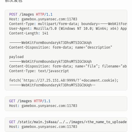
POST
/images
HTTP
/
1.1
Host
:
gamebox.yunyansec.com:11703
Content-Type
:
multipart/form-data; boundary=----WebKitFormB
User-Agent
:
Mozilla/5.0 (Windows NT 10.0; Win64; x64) Apple
Content-Length
:
141
GET
/images
HTTP
/
1.1
Host
:
gamebox.yunyansec.com:11703
GET
/static/main.js#aaa/../../images/<the_name_to_uploaded_
Host
:
gamebox.yunyansec.com:11703