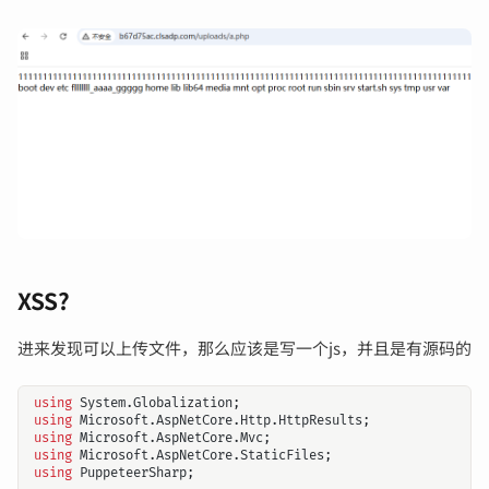
XSS?
进来发现可以上传文件，那么应该是写一个js，并且是有源码的
using
System.Globalization
;
using
Microsoft.AspNetCore.Http.HttpResults
;
using
Microsoft.AspNetCore.Mvc
;
using
Microsoft.AspNetCore.StaticFiles
;
using
PuppeteerSharp
;