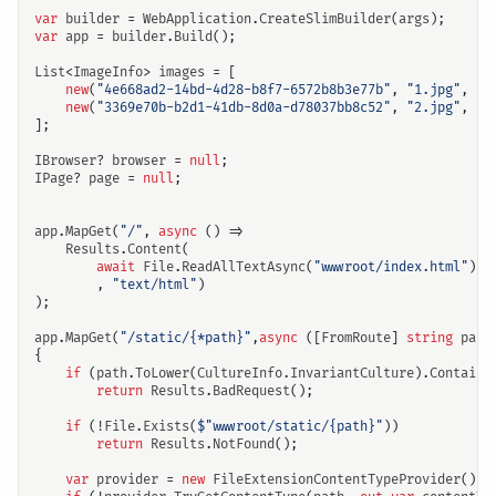
var
builder
=
WebApplication
.
CreateSlimBuilder
(
args
);
var
app
=
builder
.
Build
();
List
<
ImageInfo
>
images
=
[
new
(
"4e668ad2-14bd-4d28-b8f7-6572b8b3e77b"
,
"1.jpg"
,
"M
new
(
"3369e70b-b2d1-41db-8d0a-d78037bb8c52"
,
"2.jpg"
,
"W
];
IBrowser
?
browser
=
null
;
IPage
?
page
=
null
;
app
.
MapGet
(
"/"
,
async
()
=>
Results
.
Content
(
await
File
.
ReadAllTextAsync
(
"wwwroot/index.html"
)
,
"text/html"
)
);
app
.
MapGet
(
"/static/{*path}"
,
async
([
FromRoute
]
string
path
{
if
(
path
.
ToLower
(
CultureInfo
.
InvariantCulture
).
Contains
return
Results
.
BadRequest
();
if
(!
File
.
Exists
(
$"wwwroot/static/{path}"
))
return
Results
.
NotFound
();
var
provider
=
new
FileExtensionContentTypeProvider
();