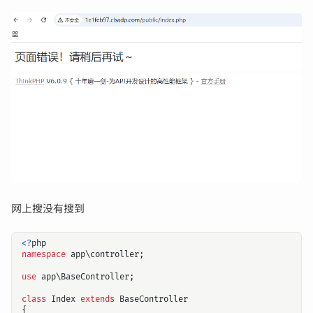
网上搜没有搜到
<?
php
namespace
app\controller
;
use
app\BaseController
;
class
Index
extends
BaseController
{