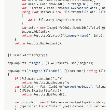
var
ext
=
Path
.
GetExtension
(
file
.
FileName
);
var
name
=
Guid
.
NewGuid
().
ToString
(
"N"
)
+
ext
;
var
filePath
=
Path
.
Combine
(
"wwwroot/uploads"
,
name
using
(
var
stream
=
new
FileStream
(
filePath
,
FileMo
{
await
file
.
CopyToAsync
(
stream
);
}
var
info
=
new
ImageInfo
(
Guid
.
NewGuid
().
ToString
(),
images
.
Add
(
info
);
return
Results
.
Created
(
$"/images/{name}"
,
info
);
}
return
Results
.
BadRequest
();
}).
DisableAntiforgery
();
app
.
MapGet
(
"/images"
,
()
=>
Results
.
Json
(
images
));
app
.
MapGet
(
"/images/{filename}"
,
([
FromRoute
]
string
filena
{
if
(
filename
.
Contains
(
".."
))
return
Results
.
BadRequest
();
var
filePath
=
Path
.
Combine
(
"wwwroot/uploads"
,
filename
if
(!
File
.
Exists
(
filePath
))
return
Results
.
NotFound
();
var
provider
=
new
FileExtensionContentTypeProvider
();
if
(!
provider
.
TryGetContentType
(
filename
,
out
var
conte