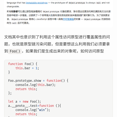
文档其中也意识到了利用这个属性访问原型进行覆盖属性的问
题，也就是原型链污染问题，但是要想这么利用我们必须要拿
输入关键词开始搜索
到
，如果我们是生成出来的对象呢，如何访问原型
Foo()
function
Foo
()
{
this
.
bar
=
1
;
}
Foo
.
prototype
.
show
=
function
()
{
console
.
log
(
this
.
bar
);
return
this
;
};
let
a
=
new
Foo
();
a
.
__proto__
.
test
=
function
(){
console
.
log
(
"win"
);
return
this
;