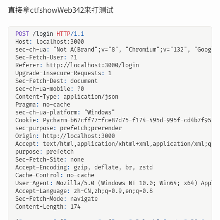
直接拿ctfshowWeb342来打测试
POST
/login
HTTP
/
1.1
Host
:
localhost:3000
sec-ch-ua
:
"Not A(Brand";v="8", "Chromium";v="132", "Google
Sec-Fetch-User
:
?1
Referer
:
http://localhost:3000/login
Upgrade-Insecure-Requests
:
1
Sec-Fetch-Dest
:
document
sec-ch-ua-mobile
:
?0
Content-Type
:
application/json
Pragma
:
no-cache
sec-ch-ua-platform
:
"Windows"
Cookie
:
Pycharm-b67cff77=fce87d75-f174-495d-995f-cd4b7f95bc
sec-purpose
:
prefetch;prerender
Origin
:
http://localhost:3000
Accept
:
text/html,application/xhtml+xml,application/xml;q=0
purpose
:
prefetch
Sec-Fetch-Site
:
none
Accept-Encoding
:
gzip, deflate, br, zstd
Cache-Control
:
no-cache
User-Agent
:
Mozilla/5.0 (Windows NT 10.0; Win64; x64) Apple
Accept-Language
:
zh-CN,zh;q=0.9,en;q=0.8
Sec-Fetch-Mode
:
navigate
Content-Length
:
174