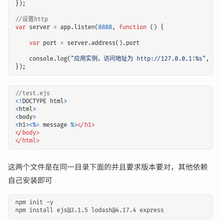
});
var
server
=
app
.
listen
(
8888
,
function
()
{
var
port
=
server
.
address
().
port
console
.
log
(
"应用实例，访问地址为 http://127.0.0.1:%s"
,
po
});
<!
DOCTYPE
html
>
<
html
>
<
body
>
<
h1
><%=
message
%><
/h1>
<
/body>
<
/html>
这两个文件是在同一目录下面的并且要求版本要对，其他依赖
自己安装即可
npm init -y
