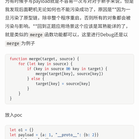
为有时候手写payload就是不容易一次写对对于新手来说，但是
我发现后面靶机无论如何也不能污染成功了，原因是**因为一
旦污染了原型链，除非整个程序重启，否则所有的对象都会被
污染与影响。**回到正题应用场景这个应该是耳熟能详的了，
就是类似的
函数功能都可以，这里进行Debug还是以
merge
为例子
merge
function
merge
(
target
,
source
)
{
for
(
let
key
in
source
)
{
if
(
key
in
source
&&
key
in
target
)
{
merge
(
target
[
key
],
source
[
key
])
}
else
{
target
[
key
]
=
source
[
key
]
}
}
}
放入poc
let
o1
=
{}
let
payload
=
{
a
:
1
,
"__proto__"
:
{
b
:
2
}}