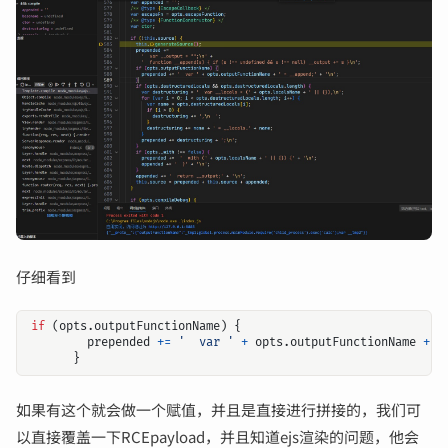
仔细看到
if
(
opts
.
outputFunctionName
)
{
prepended
+=
'  var '
+
opts
.
outputFunctionName
+
'
}
如果有这个就会做一个赋值，并且是直接进行拼接的，我们可
以直接覆盖一下RCEpayload，并且知道ejs渲染的问题，他会