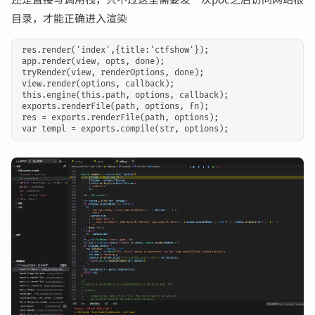
目录，才能正确进入渲染
res.render('index',{title:'ctfshow'});

app.render(view, opts, done);

tryRender(view, renderOptions, done);

view.render(options, callback);

this.engine(this.path, options, callback);

exports.renderFile(path, options, fn);

res = exports.renderFile(path, options);
