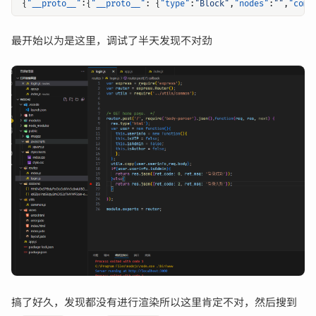
{
"__proto__"
:{
"__proto__"
:
{
"type"
:
"Block"
,
"nodes"
:
""
,
"comp
最开始以为是这里，调试了半天发现不对劲
搞了好久，发现都没有进行渲染所以这里肯定不对，然后搜到