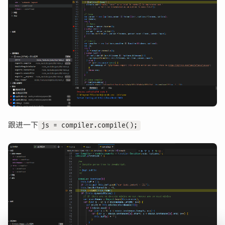
跟进一下
js = compiler.compile();