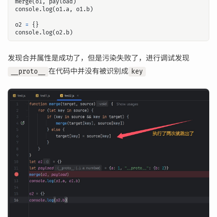
merge
(
o1
,
payload
)
console
.
log
(
o1
.
a
,
o1
.
b
)
o2
=
{}
console
.
log
(
o2
.
b
)
发现合并属性是成功了，但是污染失败了，进行调试发现
在代码中并没有被识别成
__proto__
key