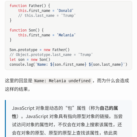
function
Father
()
{
this
.
first_name
=
'Donald'
}
function
Son
()
{
this
.
first_name
=
'Melania'
}
Son
.
prototype
=
new
Father
()
let
son
=
new
Son
()
console
.
log
(
`Name: 
${
son
.
first_name
}
${
son
.
last_name
}
`
)
这里的回显是
，而为什么会造成
Name: Melania undefined
这样的结果，
JavaScript 对象是动态的“包”属性（称为
自己的属
性
）。JavaScript 对象具有指向原型对象的链接。当尝
试访问对象的属性时，不仅会在对象上搜索该属性，还
会在对象的原型、原型的原型上查找该属性，依此类