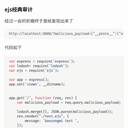
ejs经典审计
经过一会的折磨终于是给复现出来了
代码如下
var
express
=
require
(
'express'
);
var
lodash
=
require
(
'lodash'
);
var
ejs
=
require
(
'ejs'
);
var
app
=
express
();
app
.
set
(
'views'
,
__dirname
);
app
.
get
(
'/'
,
function
(
req
,
res
)
{
var
malicious_payload
=
req
.
query
.
malicious_payload
;
lodash
.
merge
({},
JSON
.
parse
(
malicious_payload
));
res
.
render
(
"./test.ejs"
,
{
message
:
'baozongwi test '
,
});