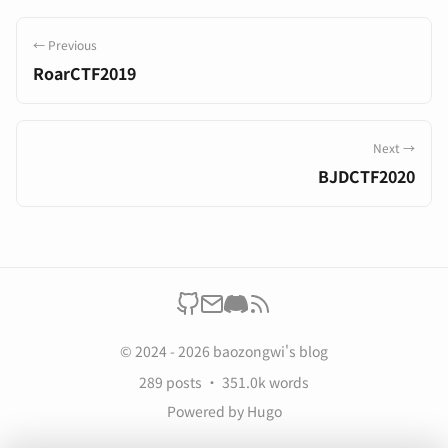
← Previous
RoarCTF2019
Next →
BJDCTF2020
© 2024 - 2026 baozongwi's blog
289 posts
351.0k words
Powered by
Hugo