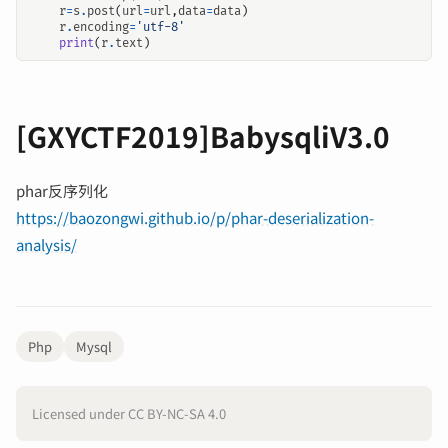
r
=
s
.
post
(
url
=
url
,
data
=
data
)
r
.
encoding
=
'utf-8'
print
(
r
.
text
)
[GXYCTF2019]BabysqliV3.0
phar反序列化
https://baozongwi.github.io/p/phar-deserialization-
analysis/
Php
Mysql
Licensed under CC BY-NC-SA 4.0