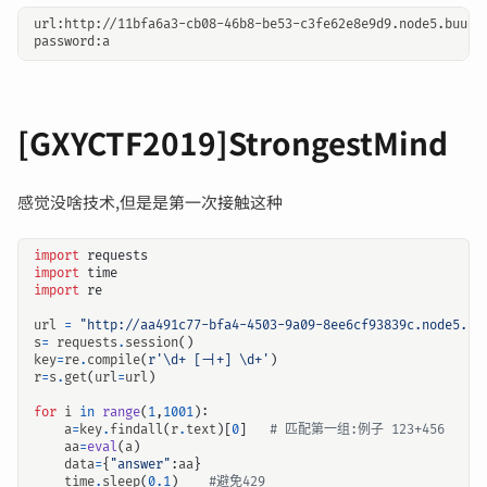
url:http://11bfa6a3-cb08-46b8-be53-c3fe62e8e9d9.node5.buuoj.
[GXYCTF2019]StrongestMind
感觉没啥技术,但是是第一次接触这种
import
requests
import
time
import
re
url
=
"http://aa491c77-bfa4-4503-9a09-8ee6cf93839c.node5.bu
s
=
requests
.
session
()
key
=
re
.
compile
(
r
'\d+ [-|+] \d+'
)
r
=
s
.
get
(
url
=
url
)
for
i
in
range
(
1
,
1001
):
a
=
key
.
findall
(
r
.
text
)[
0
]
# 匹配第一组:例子 123+456
aa
=
eval
(
a
)
data
=
{
"answer"
:
aa
}
time
.
sleep
(
0.1
)
#避免429